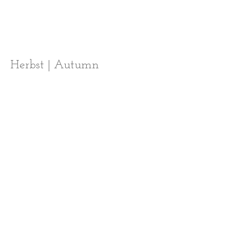
Herbst | Autumn
back to CONFETTI
<<-- zurück<<--