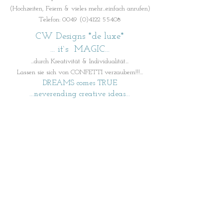
(Hochzeiten, Feiern & vieles mehr...einfach anrufen)
Telefon: 0049 (0)4122 55408
CW Designs *de luxe*
... it`s MAGIC...
...durch Kreativität & Individualität...
Lassen sie sich von CONFETTI verzaubern!!!...
DREAMS comes TRUE
...neverending creative ideas...