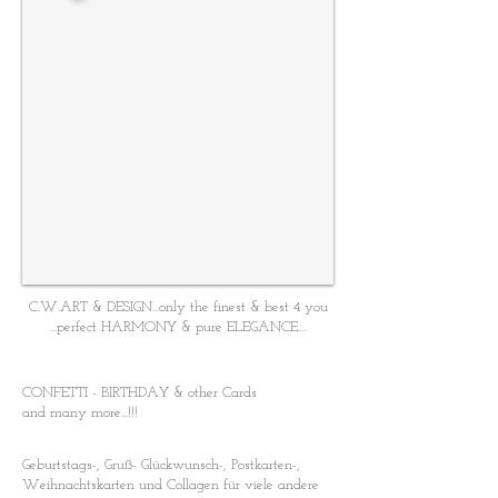
C.W.ART & DESIGN...only the finest & best 4 you
...perfect HARMONY & pure ELEGANCE....
CONFETTI - BIRTHDAY & other Cards
and many more...!!!
Geburtstags-, Gruß- Glückwunsch-, Postkarten-,
Weihnachtskarten und Collagen für viele andere