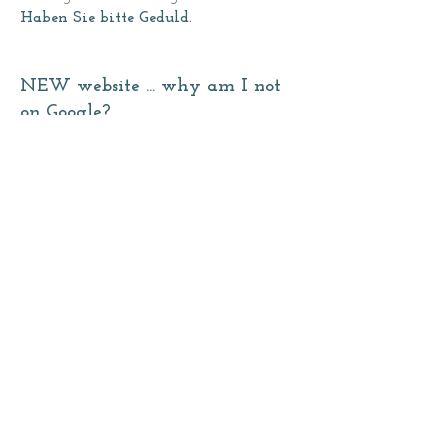
Haben Sie bitte Geduld.
NEW website ... why am I not
on Google?
How long does it normally take for a
page to appear clearly visible on
Google?
A homepage is normally added to
Google within a couple of hours.
To be added by Google doesn't
automatically mean to be clearly
visible, or to be ranked at a high
position, i.e.
in the top 5 list.
The time until this is achieved differs
immensely!