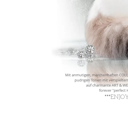
Mit anmutigen, märchenhaften COLL
pudrigen Tönen mit verspieltem
auf charmante ART & WE
forever "perfec
***ENJO