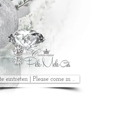
te eintreten | Please come in ...